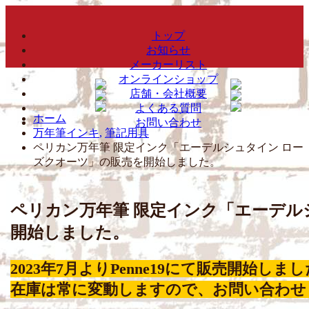
トップ
お知らせ
メーカーリスト
オンラインショップ
店舗・会社概要
よくある質問
ホーム
お問い合わせ
万年筆インキ
,
筆記用具
ペリカン万年筆 限定インク「エーデルシュタイン ロー
ズクオーツ」の販売を開始しました。
ペリカン万年筆 限定インク「エーデル
開始しました。
2023年7月よりPenne19にて販売開始しま
在庫は常に変動しますので、お問い合わせ