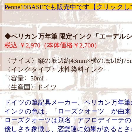
Penne19BASEでも販売中です【クリック
◆ペリカン万年筆 限定インク「エーデルシ
税込 ￥2,970（本体価格￥2,700）
〈サイズ〉縦の底辺約43mm×横の底辺約75m
〈インクタイプ〉水性染料インク
〈容量〉50ml
〈生産国〉ドイツ
ドイツの筆記具メーカー、ペリカン万年筆の
インクの色は、「ローズクオーツ」が由来
ローズクオーツは別名「アフロディーテの
優しさを象徴し、恋愛運に効果があるとさ