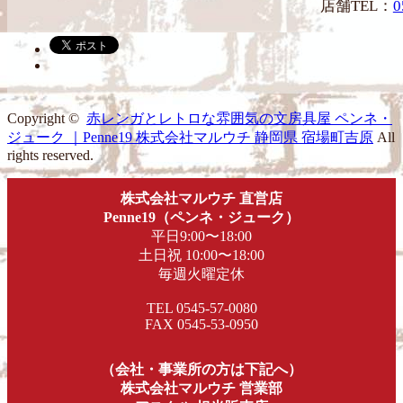
店舗TEL：
0
Copyright ©
赤レンガとレトロな雰囲気の文房具屋 ペンネ・
ジューク ｜Penne19 株式会社マルウチ 静岡県 宿場町吉原
All
rights reserved.
株式会社マルウチ 直営店
Penne19（ペンネ・ジューク）
平日9:00〜18:00
土日祝 10:00〜18:00
毎週火曜定休
TEL 0545-57-0080
FAX 0545-53-0950
（会社・事業所の方は下記へ）
株式会社マルウチ 営業部